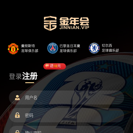
送
18
元
注册
登录